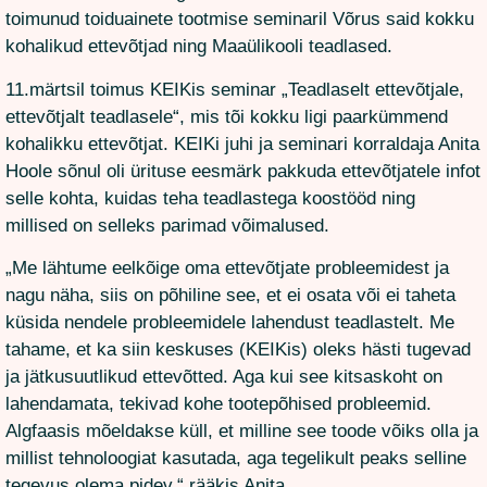
toimunud toiduainete tootmise seminaril Võrus said kokku
kohalikud ettevõtjad ning Maaülikooli teadlased.
11.märtsil toimus KEIKis seminar „Teadlaselt ettevõtjale,
ettevõtjalt teadlasele“, mis tõi kokku ligi paarkümmend
kohalikku ettevõtjat. KEIKi juhi ja seminari korraldaja Anita
Hoole sõnul oli ürituse eesmärk pakkuda ettevõtjatele infot
selle kohta, kuidas teha teadlastega koostööd ning
millised on selleks parimad võimalused.
„Me lähtume eelkõige oma ettevõtjate probleemidest ja
nagu näha, siis on põhiline see, et ei osata või ei taheta
küsida nendele probleemidele lahendust teadlastelt. Me
tahame, et ka siin keskuses (KEIKis) oleks hästi tugevad
ja jätkusuutlikud ettevõtted. Aga kui see kitsaskoht on
lahendamata, tekivad kohe tootepõhised probleemid.
Algfaasis mõeldakse küll, et milline see toode võiks olla ja
millist tehnoloogiat kasutada, aga tegelikult peaks selline
tegevus olema pidev,“ rääkis Anita.