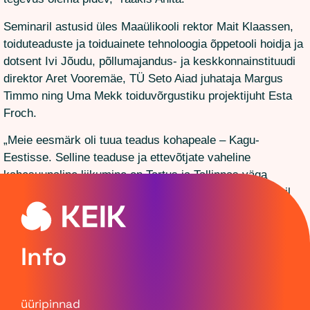
Seminaril astusid üles Maaülikooli rektor Mait Klaassen,
toiduteaduste ja toiduainete tehnoloogia õppetooli hoidja ja
dotsent Ivi Jõudu, põllumajandus- ja keskkonnainstituudi
direktor Aret Vooremäe, TÜ Seto Aiad juhataja Margus
Timmo ning Uma Mekk toiduvõrgustiku projektijuht Esta
Froch.
„Meie eesmärk oli tuua teadus kohapeale – Kagu-
Eestisse. Selline teaduse ja ettevõtjate vaheline
kahesuunaline liikumine on Tartus ja Tallinnas väga
aktiivne. Aga siin piirkonnas tagasihoidlik. Nüüd on meil
algus tehtud ja on näha, et on tekkimas mõtteid. Püüame
need barjäärid järgmiste kohtumistega maha võtta, et
ettevõtjad ikka julgeks teaduse poole pöörduda,“ selgitas
Info
Anita veelkord seminari eesmärki.
Seminarile oli registreeritud 23 ettevõtet. „Ma arvan, et
üüripinnad
see on väga hea tulemus. On palju inimesi, kes mõtlevad,