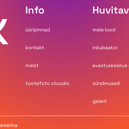
Info
Huvitav
üüripinnad
meie lood
kontakt
inkubaator
uspõhine brändilugu
INKU - Digilahendus, mis to
meist
avastuskeskus 
tootefoto stuudio
sündmused
galerii
pireeriva