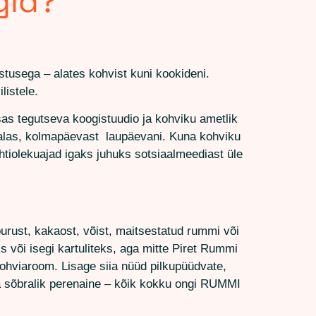
gid?
stusega – alates kohvist kuni kookideni.
listele.
s tegutseva koogistuudio ja kohviku ametlik
dalas, kolmapäevast laupäevani. Kuna kohviku
htiolekuajad igaks juhuks sotsiaalmeediast üle
purust, kakaost, võist, maitsestatud rummi või
õi isegi kartuliteks, aga mitte Piret Rummi
kohviaroom. Lisage siia nüüd pilkupüüdvate,
a sõbralik perenaine – kõik kokku ongi RUMMI