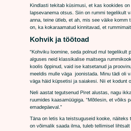
Kindlasti tekitab küsimusi, et kas kookides on 
lapsevanema otsus. Siin on rummi tegelikult 
anna, teine ütleb, et ah, mis see väike komm te
on, ka kokaraamatud kinnitavad, et rummimai
Kohvik ja töötoad
“Kohviku loomine, seda polnud mul tegelikult pl
alguses neid klassikalise maitsega rummikook
koolis õppinud, vaid ise katsetanud ja proovin
meeldis mulle väga joonistada. Minu tädi oli v
väga häid küpsetisi ja saiakesi. Nii et kodunt 
Neli aastat tegutsenud Piret alustas, nagu ikka
ruumides kaasamüügiga. “Mõtlesin, et võiks paa
emadepäeval.”
Täna on letis ka teistsuguseid kooke, näiteks 
on võimalik saada ilma, tuleb tellimisel lihtsalt