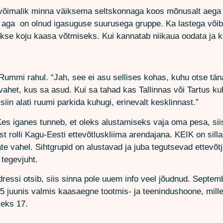
võimalik minna väiksema seltskonnaga koos mõnusalt aega 
aga on olnud igasuguse suurusega gruppe. Ka lastega võib mi
kse koju kaasa võtmiseks. Kui kannatab niikaua oodata ja 
mmi rahul. “Jah, see ei asu sellises kohas, kuhu otse tän
ole vahet, kus sa asud. Kui sa tahad kas Tallinnas või Tartus
 siin alati ruumi parkida kuhugi, erinevalt kesklinnast.”
es iganes tunneb, et oleks alustamiseks vaja oma pesa, si
t rolli Kagu-Eesti ettevõtluskliima arendajana. KEIK on sil
ate vahel. Sihtgrupid on alustavad ja juba tegutsevad ettevõ
 tegevjuht.
ressi otsib, siis sinna pole uuem info veel jõudnud. Septem
025 juunis valmis kaasaegne tootmis- ja teenindushoone, mi
eks 17.