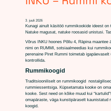
INKU – Rummi k
3. juuli 2026
Kunagi ainult käsitöö rummikookide ideest on 
Natuke magusat, natuke roosasid unistusi. Tass
Võrus INKU hoones Põllu 4, Räpina maantee ää
nimi on RUMMI, sotsiaalmeedias kui rummikoo
perenaine Piret Rummi toimetab igapäevaselt ü
kontrollida.
Rummikoogid
Traditsiooniliselt on rummikoogid nostalgilise
rummiessentsiga. Küpsetamata kooke on oma ku
kooke. Sest need on kõike muud kui “kartulid”!
omapäraste, väga kunstipäraselt kaunistatud 
koogid.