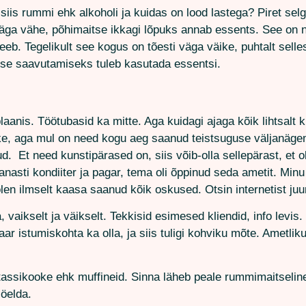
siis rummi ehk alkoholi ja kuidas on lood lastega? Piret selg
väga vähe, põhimaitse ikkagi lõpuks annab essents. See on
eb. Tegelikult see kogus on tõesti väga väike, puhtalt sellest
tse saavutamiseks tuleb kasutada essentsi.
aanis. Töötubasid ka mitte. Aga kuidagi ajaga kõik lihtsalt k
e, aga mul on need kogu aeg saanud teistsuguse väljanägem
ud. Et need kunstipärased on, siis võib-olla sellepärast, et 
anasti kondiiter ja pagar, tema oli õppinud seda ametit. Minu
olen ilmselt kaasa saanud kõik oskused. Otsin internetist juu
, vaikselt ja väikselt. Tekkisid esimesed kliendid, info levi
r istumiskohta ka olla, ja siis tuligi kohviku mõte. Ametlik
tassikooke ehk muffineid. Sinna läheb peale rummimaitseline 
 öelda.