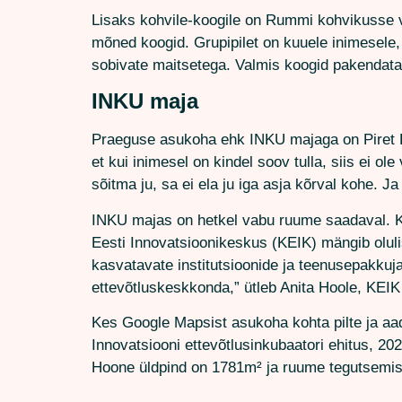
Lisaks kohvile-koogile on Rummi kohvikusse 
mõned koogid. Grupipilet on kuuele inimesele, 
sobivate maitsetega. Valmis koogid pakendata
INKU maja
Praeguse asukoha ehk INKU majaga on Piret Ru
et kui inimesel on kindel soov tulla, siis ei 
sõitma ju, sa ei ela ju iga asja kõrval kohe. Ja
INKU majas on hetkel vabu ruume saadaval. K
Eesti Innovatsioonikeskus (KEIK) mängib olulis
kasvatavate institutsioonide ja teenusepakkuj
ettevõtluskeskkonda,” ütleb Anita Hoole, KEIK
Kes Google Mapsist asukoha kohta pilte ja aad
Innovatsiooni ettevõtlusinkubaatori ehitus, 2
Hoone üldpind on 1781m² ja ruume tegutsemis