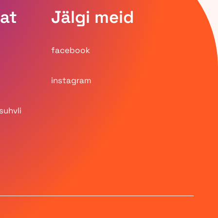
at
Jälgi meid
facebook
instagram
etab laste liikumist ja sotsiaalset suhtlust
suhvli