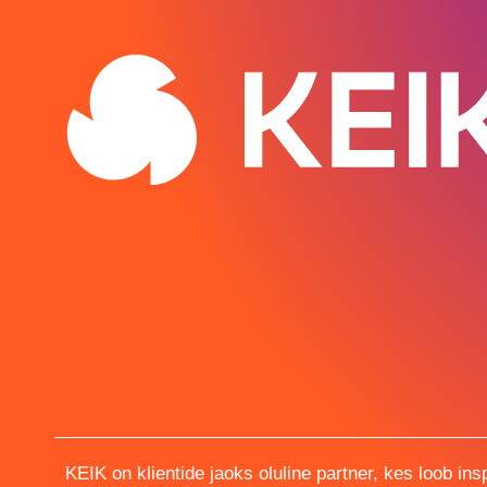
INKU - Juuretisega pagaritöökoda - väärt
KEIK on klientide jaoks oluline partner, kes loob ins