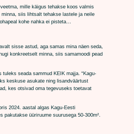
veetma, mille käigus tehakse koos valmis
nna, siis lihtsalt tehakse lastele ja neile
kohapeal kohe nahka ei pisteta…
avalt sisse astud, aga samas mina näen seda,
 kuhugi konkreetselt minna, siis samamoodi pead
is tuleks seada sammud KEIK majja. “Kagu-
laks keskuse asukate ning lisandväärtust
tjad, kes otsivad oma tegevuseks toetavat
bris 2024. aastal algas Kagu-Eesti
lles pakutakse üüriruume suurusega 50-300m².