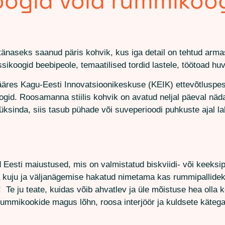
oogid võid rummikoo
tänaseks saanud päris kohvik, kus iga detail on tehtud arma
ikoogid beebipeole, temaatilised tordid lastele, töötoad huvi
res Kagu-Eesti Innovatsioonikeskuse (KEIK) ettevõtluspesa
gid. Roosamanna stiilis kohvik on avatud neljal päeval nä
ksinda, siis tasub pühade või suveperioodi puhkuste ajal la
d Eesti maiustused, mis on valmistatud biskviidi- või keeksi
ju ja väljanägemise hakatud nimetama kas rummipallideks v
 Te ju teate, kuidas võib ahvatlev ja üle mõistuse hea olla 
rummikookide magus lõhn, roosa interjöör ja kuldsete käteg