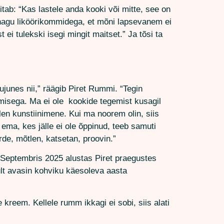
itab: “Kas lastele anda kooki või mitte, see on
 nagu liköörikommidega, et mõni lapsevanem ei
 ei tulekski isegi mingit maitset.” Ja tõsi ta
ujunes nii,” räägib Piret Rummi. “Tegin
isega. Ma ei ole kookide tegemist kusagil
olen kunstiinimene. Kui ma noorem olin, siis
 ema, kes jälle ei ole õppinud, teeb samuti
rde, mõtlen, katsetan, proovin.”
s. Septembris 2025 alustas Piret praegustes
ult avasin kohviku käesoleva aasta
kreem. Kellele rumm ikkagi ei sobi, siis alati