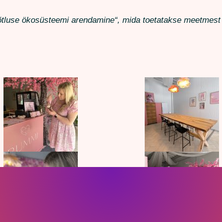
õtluse ökosüsteemi arendamine“, mida toetatakse meetmest „At