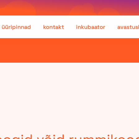
üüripinnad
kontakt
inkubaator
avastus