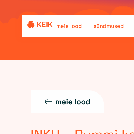
meie lood
sündmused
meie lood